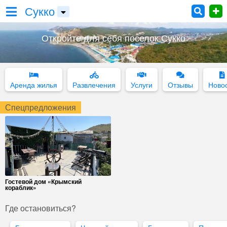
Сукко
Откройте для себя поселок Сукко
Аренда жилья
Развлечения
Услуги
Отзывы
Ново
Спецпредложения
Гостевой дом «Крымский
кораблик»
Где остановиться?