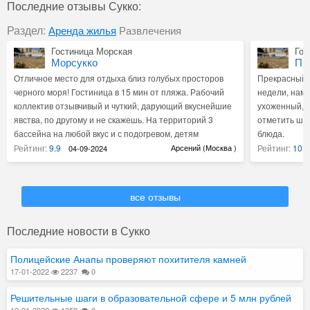
Последние отзывы Сукко:
Раздел:
Аренда жилья
Развлечения
Гостиница Морская
Гос
Морсукко
Пр
Отличное место для отдыха близ голубых просторов
Прекрасный о
черного моря! Гостиница в 15 мин от пляжа. Рабочий
недели, нам
коллектив отзывчивый и чуткий, дарующий вкуснейшие
ухоженный, с
явства, по другому и не скажешь. На территорий 3
отметить шир
бассейна на любой вкус и с подогревом, детям
блюда.
понравится.
Рейтинг:
9.9
Арсений (Москва )
Рейтинг:
10.0
04-09-2024
все отзывы
Рестораны Ресторанный комплекс "Nirvana"
Рес
Последние новости в Сукко
Выше всяких похвал!
все отзывы
Бе
по
В самой гостинице Нирвана мы не проживали, но
Замечательна
Полицейские Анапы проверяют похитителя камней
др
заходили в ресторан. Все в ресторане продумано до
Многим Моск
17-01-2022
2237
0
мелочей, меню, обслуживание, интерьер, ну и конечно,
ещё трудитьс
пиво собственного производства. Атмосфера в
дружелюбный
Решительные шаги в образовательной сфере и 5 млн рублей
ресторане настолько приятная и доброжелательная,
музыкальное
12-01-2022
1359
0