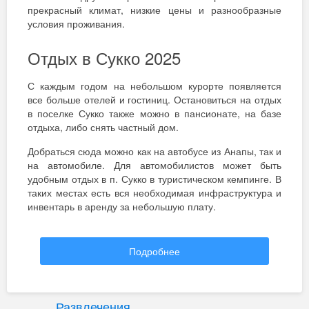
прекрасный климат, низкие цены и разнообразные
условия проживания.
Отдых в Сукко 2025
С каждым годом на небольшом курорте появляется
все больше отелей и гостиниц. Остановиться на отдых
в поселке Сукко также можно в пансионате, на базе
отдыха, либо снять частный дом.
Добраться сюда можно как на автобусе из Анапы, так и
на автомобиле. Для автомобилистов может быть
удобным отдых в п. Сукко в туристическом кемпинге. В
таких местах есть вся необходимая инфраструктура и
инвентарь в аренду за небольшую плату.
Отдых в Краснодарском крае в Сукко - прекрасный
вариант как для семейных людей, так и для
Подробнее
молодежных компаний. В поселке есть много
интересного на любой возраст.
Отдых с детьми в Сукко
Развлечения