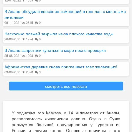
что хотелось возвращаться туда снова и снова!
посещаем да
Рейтинг:
10.0
Татьяна (Санкт-Петербург)
Рейтинг:
10.0
08-07-2019
марку! Если 
В Анапе обсудили внесение изменений в генплан с местными
окружение, и
жителями
все отзывы
то очень рек
09-11-2021
2645
0
Несколько пляжей закрыли из-за плохого качества воды
26-08-2021
1774
0
В Анапе запретили купаться в море после проверки
25-08-2021
1298
0
Африканская деревня снова приглашает всех желающих!
03-06-2021
2378
3
смотреть все новости
У подножья гор Кавказа, в 14 километрах от Анапы,
расположилась живописная долина. Отдых в Сукко
пользуется большой популярностью у туристов из
России и других стран. Основные причины - это