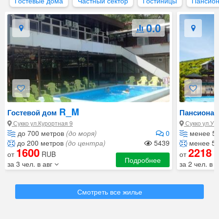
Гостевые дома
Частный сектор
Гостиницы
Пансио
0.0
R_M
Гостевой дом
Пансионат
Сукко ул.Курортная 9
Сукко ул.Ут
до 700 метров
(до моря)
0
менее 5
до 200 метров
(до центра)
5439
менее 50
1600
2218
от
RUB
от
R
Подробнее
за 3 чел. в авг
за 2 чел. в 
Смотреть все жилье